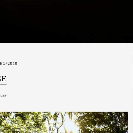
LHO/2019
GE
idas