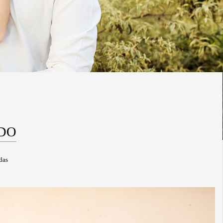
8
DO
das