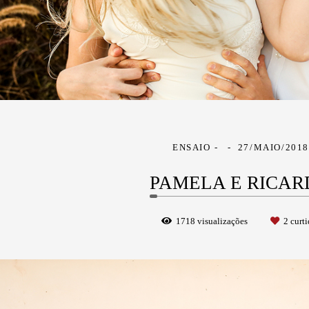
ENSAIO
27/MAIO/201
PAMELA E RICAR
1718
visualizações
2
curti