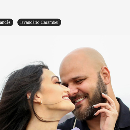
landês
lavandário Carambeí